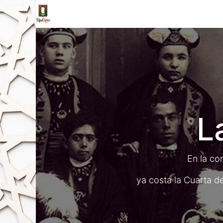
Inicio
Tienda
La Fila
Eventos
Blo
L
En la co
ya costa la Cuarta 