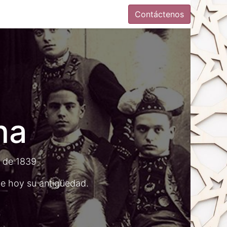
Contáctenos
na
o de 1839
e hoy su antigüedad.