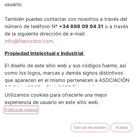
usuario.
También puedes contactar con nosotros a través del
número de teléfono Nº
+34 696 09 94 31
o a través
de la siguiente dirección de e-mail:
info@filacordon.com
.
Propiedad Intelectual e Industrial
El diseño de este sitio web y sus códigos fuente, así
como los logos, marcas y demás signos distintivos
que aparecen en el mismo pertenecen a ASOCIACIÓN
DE SAN JORGE - FILA CORDÓN y están protegidos
Utilizamos cookies para ofrecerle una mejor
por los correspondientes derechos de propiedad
experiencia de usuario en este sitio web.
intelectual e industrial.
Política de cookies
Responsabilidad de los contenidos
Solo las necesarias
Acepto