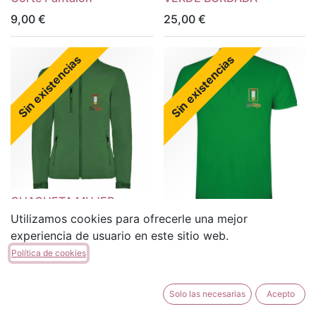
9,00
€
25,00
€
Sin existencias
Sin existencias
CHAQUETA MUJER
VERDE BORDADA
POLO HOMBRE BORDADO
Utilizamos cookies para ofrecerle una mejor
experiencia de usuario en este sitio web.
25,00
€
15,00
€
Política de cookies
Sin existencias
Sin existencias
Solo las necesarias
Acepto