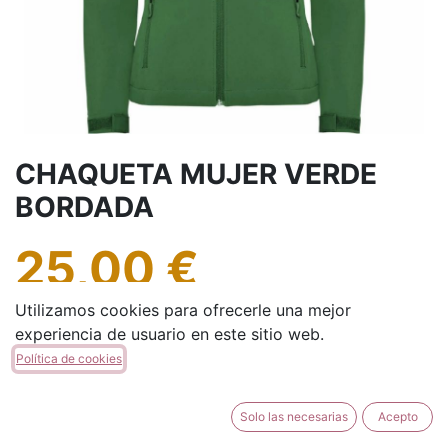
CHAQUETA MUJER VERDE
BORDADA
25,00
€
Utilizamos cookies para ofrecerle una mejor
TALLA
experiencia de usuario en este sitio web.
Política de cookies
S
M
L
XL
2XL
3XL
Solo las necesarias
Acepto