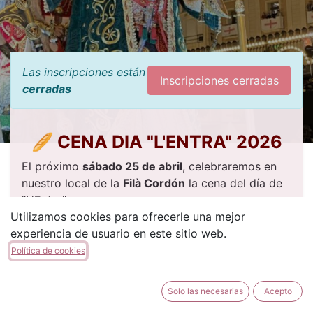
Las inscripciones están
Inscripciones cerradas
cerradas
🥖 CENA DIA "L'ENTRA" 2026
El próximo
sábado 25 de abril
, celebraremos en
nuestro local de la
Filà Cordón
la cena del día de
"L'Entra".
Utilizamos cookies para ofrecerle una mejor
📅
Detalles del evento
experiencia de usuario en este sitio web.
Política de cookies
📍
Lugar:
Local de la Filà Cordón
🕛
Fecha:
Sábado, 25 de abril de 2026
Solo las necesarias
Acepto
🍽️
Horario:
A las 21:30