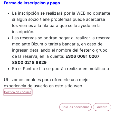
Forma de inscripción y pago
La inscripción se realizará por la WEB no obstante
si algún socio tiene problemas puede acercarse
los viernes a la fila para que se le ayude en la
inscripción.
Las reservas se podrán pagar al realizar la reserva
mediante Bizum o tarjeta bancaria, en caso de
ingresar, detallando el nombre del fester o grupo
de la reserva, en la cuenta:
ES06 0081 0267
8800 0218 8829
En el Punt de fila se podrán realizar en metálico o
mediante datáfono.
Utilizamos cookies para ofrecerle una mejor
Las reservas serán efectivas en el momento que
experiencia de usuario en este sitio web.
se realice el pago
Política de cookies
Fecha máxima para realizar el pago de TODAS las
reservas el
09/04/2025
En caso de ingreso, enviar el resguardo del
Solo las necesarias
Acepto
ingreso a
comidas@filacordon.es