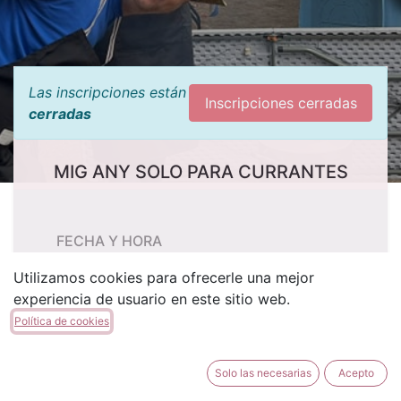
Las inscripciones están
Inscripciones cerradas
cerradas
MIG ANY SOLO PARA CURRANTES
FECHA Y HORA
sábado, 26 de octubre de 2024
Utilizamos cookies para ofrecerle una mejor
experiencia de usuario en este sitio web.
14:30
18:30
(
Europe/Madrid
)
Política de cookies
Añadir al calendario
Solo las necesarias
Acepto