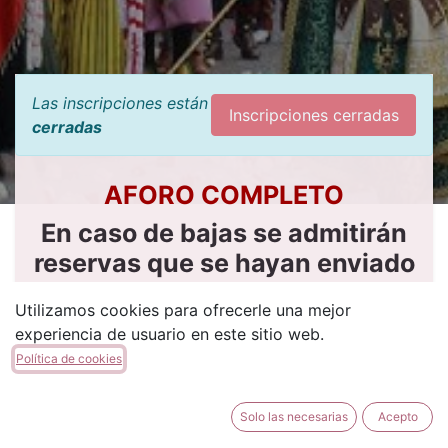
Las inscripciones están
Inscripciones cerradas
cerradas
AFORO COMPLETO
En caso de bajas se admitirán
reservas que se hayan enviado
a
comidas@filacordon.es
Utilizamos cookies para ofrecerle una mejor
experiencia de usuario en este sitio web.
Política de cookies
🥖 COMIDA DE "SANT JORDI"
2026
Solo las necesarias
Acepto
El próximo
domingo 26 de abril
, celebraremos en