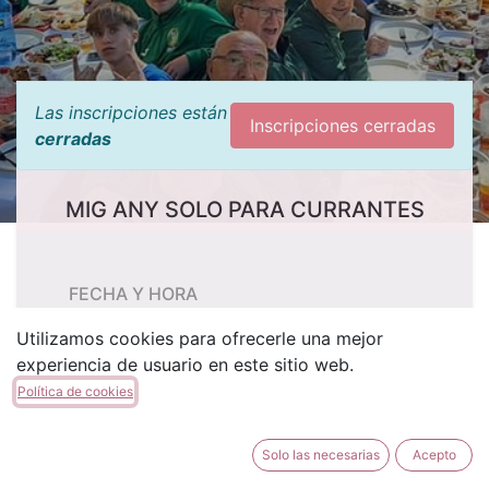
Las inscripciones están
Inscripciones cerradas
cerradas
MIG ANY SOLO PARA CURRANTES
FECHA Y HORA
sábado, 26 de octubre de 2024
Utilizamos cookies para ofrecerle una mejor
experiencia de usuario en este sitio web.
8:30
9:30
(
Europe/Madrid
)
Política de cookies
Añadir al calendario
Solo las necesarias
Acepto