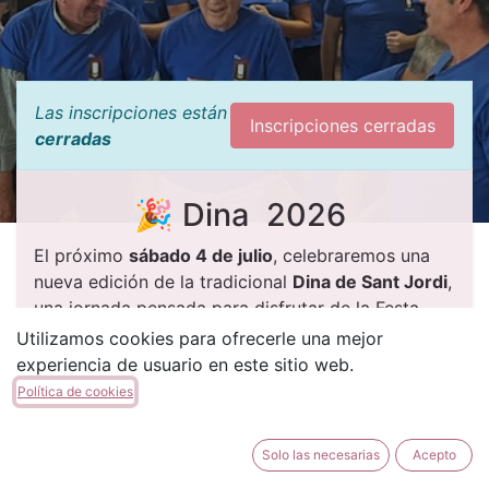
Las inscripciones están
Inscripciones cerradas
cerradas
🎉 Dina 2026
El próximo
sábado 4 de julio
, celebraremos una
nueva edición de la tradicional
Dina de Sant Jordi
,
una jornada pensada para disfrutar de la Festa,
fortalecer la convivencia y compartir momentos
Utilizamos cookies para ofrecerle una mejor
inolvidables entre cordoneros, familiares y amigos.
experiencia de usuario en este sitio web.
Política de cookies
🎶 Un día completo de actividades, deporte,
gastronomía y
germanor
.
Solo las necesarias
Acepto
📅 Programa de actividades