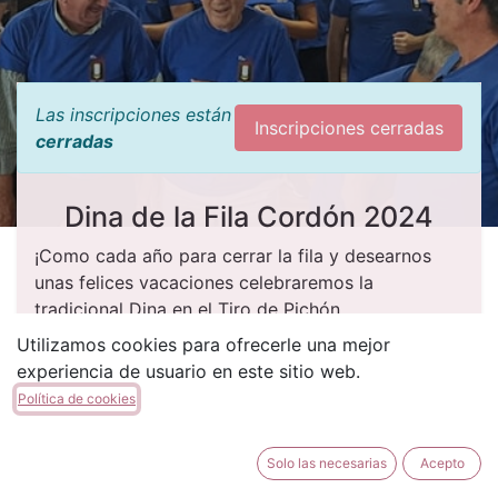
Las inscripciones están
Inscripciones cerradas
cerradas
Dina de la Fila Cordón 2024
¡Como cada año para cerrar la fila y desearnos
unas felices vacaciones celebraremos la
tradicional Dina en el Tiro de Pichón.
Utilizamos cookies para ofrecerle una mejor
Como bien sabes las condiciones de
Fester,
experiencia de usuario en este sitio web.
Veterano 65, Veterano 60, No Fester y
Política de cookies
Simpatizante
, la tienen incluida en el precio, el
resto de socios deberán pagar el ticket
correspondiente.
Solo las necesarias
Acepto