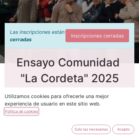
Las inscripciones están
Inscripciones cerradas
cerradas
Ensayo Comunidad
"La Cordeta" 2025
¡
Estimado socio, como todos los meses de
Utilizamos cookies para ofrecerle una mejor
febrero el próximo día 22 celebraremos el Ensayo
experiencia de usuario en este sitio web.
de la comunidad.
Política de cookies
Este año será a medio día y en la Fila Maseros,
pudiendo solo asistir los socios que les entra en
Solo las necesarias
Acepto
hoja.