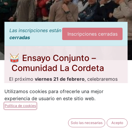
Las inscripciones están
Inscripciones cerradas
cerradas
🥁
Ensayo Conjunto –
Comunidad La Cordeta
El próximo
viernes 21 de febrero
, celebraremos
en el local de la
Filà Miqueros
el
ensayo conjunto
Utilizamos cookies para ofrecerle una mejor
de la Comunidad de la Cordeta.
experiencia de usuario en este sitio web.
🎶 Una ocasión especial para compartir música,
Política de cookies
buen ambiente y hermandad entre filaes.
📅 Detalles del
Solo las necesarias
Acepto