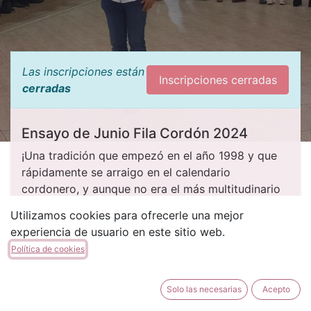
Las inscripciones están
Inscripciones cerradas
cerradas
Ensayo de Junio Fila Cordón 2024
¡Una tradición que empezó en el año 1998 y que
rápidamente se arraigo en el calendario
cordonero, y aunque no era el más multitudinario
de todos ellos, para muchos era el más esperado!​
Utilizamos cookies para ofrecerle una mejor
experiencia de usuario en este sitio web.
Política de cookies
FECHA Y HORA
Solo las necesarias
Acepto
viernes, 28 de junio de 2024