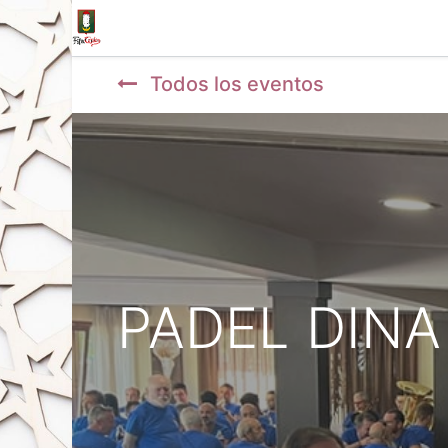
Inicio
Tienda
La Fila
Eventos
Blo
Todos los eventos
PADEL DINA