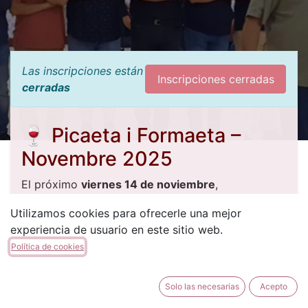
Las inscripciones están
Inscripciones cerradas
cerradas
🍷
Picaeta i Formaeta –
Novembre 2025
El próximo
viernes 14 de noviembre
,
celebraremos en nuestro local de la
Filà Cordón
la
Utilizamos cookies para ofrecerle una mejor
tradicional
Picaeta i Formaeta
, una velada
experiencia de usuario en este sitio web.
pensada para disfrutar de la
Festa
y seguir
Política de cookies
mejorando nuestros ensayos.
🎶 Una oportunidad perfecta para convivir,
Solo las necesarias
Acepto
practicar y compartir el espíritu cordonero.