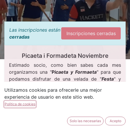
Las inscripciones están
Inscripciones cerradas
cerradas
Picaeta i Formadeta Noviembre
Estimado socio, como bien sabes cada mes
organizamos una "
P
icaeta y Formaeta
" para que
podamos disfrutar de una velada de "
Festa
" y
claro esta, poder ensayar tranquilamente.
Utilizamos cookies para ofrecerle una mejor
experiencia de usuario en este sitio web.
Esta
"Formaeta"
esta pensada para todos aquellos
que quieras realizar la
Diana o la Escuadra
, y así
Política de cookies
podremos ensayar todos esos aspectos que no
podemos hacer en un ensayo.
Solo las necesarias
Acepto
También para los que quieran soltarse en el