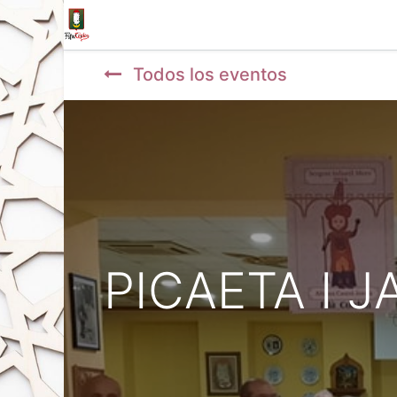
Inicio
Tienda
La Fila
Eventos
Blo
Todos los eventos
PICAETA I 