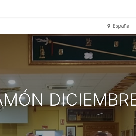
0
g
Calendario
España
JAMÓN DICIEMBR