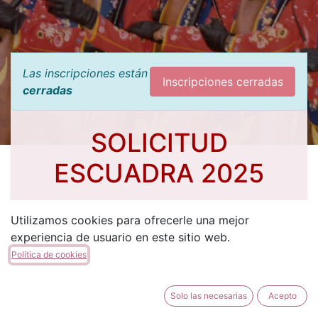
Las inscripciones están
Inscripciones cerradas
cerradas
SOLICITUD
ESCUADRA 2025
Utilizamos cookies para ofrecerle una mejor
experiencia de usuario en este sitio web.
Política de cookies
FECHA Y HORA
sábado, 29 de marzo de 2025
Solo las necesarias
Acepto
16:00
16:00
(
UTC
)