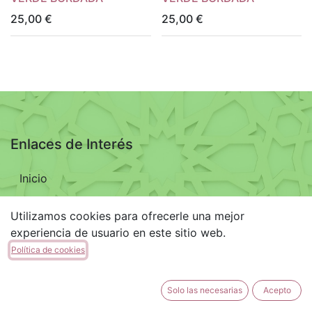
25,00
€
25,00
€
Enlaces de Interés
Inicio
Utilizamos cookies para ofrecerle una mejor
Términos y Condiciones
Producto
experiencia de usuario en este sitio web.
Política de cookies
Aviso Legal
Política de privacidad
Solo las necesarias
Acepto