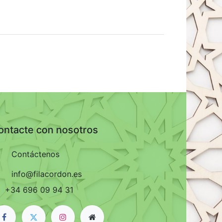
ontacte con nosotros
Contáctenos
info@filacordon.es
+34 696 09 94 31