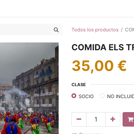
0
g
Calendario
Todos los productos
COM
COMIDA ELS 
35,00
€
CLASE
SOCIO
NO INCLUI