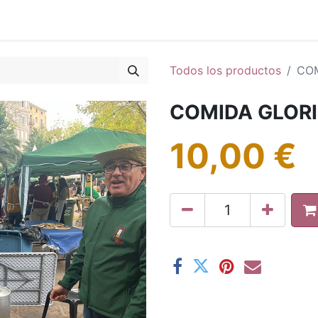
0
g
Calendario
Todos los productos
COM
COMIDA GLORI
10,00
€