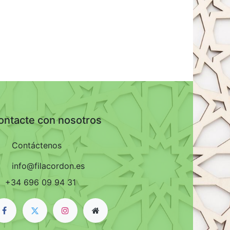
ontacte con nosotros
Contáctenos
info@filacordon.es
+34 696 09 94 31