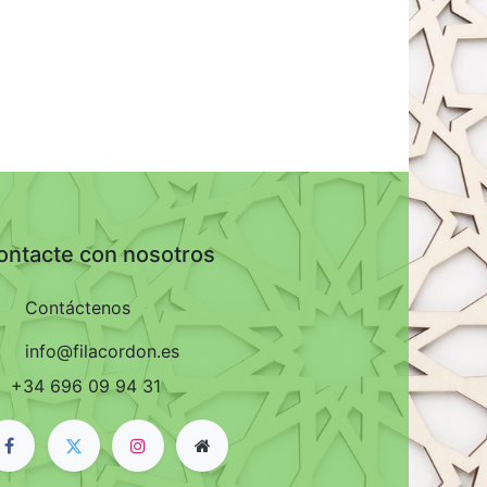
ontacte con nosotros
Contáctenos
info@filacordon.es
+34 696 09 94 31