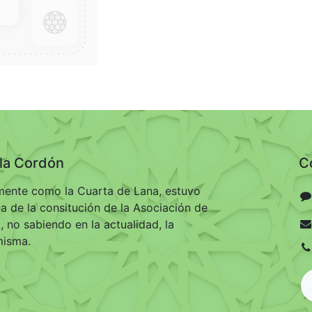
ila Cordón
C
ente como la Cuarta de Lana, estuvo
ma de la consitución de la Asociación de
 no sabiendo en la actualidad, la
misma.