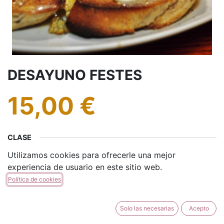
DESAYUNO FESTES
15,00
€
CLASE
Utilizamos cookies para ofrecerle una mejor
SOCIO
NO INCLUIDO
experiencia de usuario en este sitio web.
Política de cookies
INVITADO
INFANTIL
+
5,00
€
-
8,00
€
Solo las necesarias
Acepto