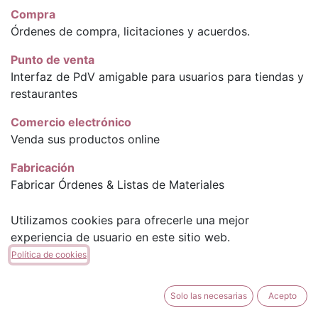
Compra
Órdenes de compra, licitaciones y acuerdos.
Punto de venta
Interfaz de PdV amigable para usuarios para tiendas y
restaurantes
Comercio electrónico
Venda sus productos online
Fabricación
Fabricar Órdenes & Listas de Materiales
Marketing por email
Utilizamos cookies para ofrecerle una mejor
Diseñar, enviar y gestionar correos electrónicos
experiencia de usuario en este sitio web.
Política de cookies
Gastos
Enviar, validar y refacturar los gastos de los
empleados.
Solo las necesarias
Acepto