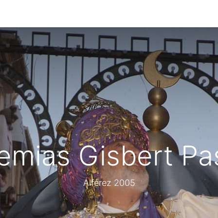
0
g
Calendario
emias Gisbert Pa
Alférez 2005