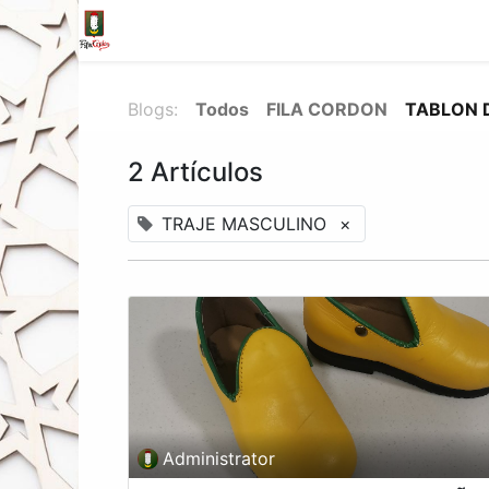
Inicio
Tienda
La Fila
Eventos
Blo
Blogs:
Todos
FILA CORDON
TABLON 
2 Artículos
TRAJE MASCULINO
×
Administrator