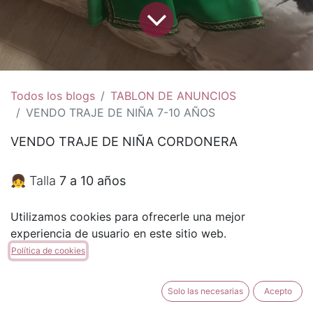
Todos los blogs
TABLON DE ANUNCIOS
VENDO TRAJE DE NIÑA 7-10 AÑOS
VENDO TRAJE DE NIÑA CORDONERA
👧 Talla
7 a 10 años
Utilizamos cookies para ofrecerle una mejor
👗
Completo
: bolsa, manta y diadema
experiencia de usuario en este sitio web.
Política de cookies
👢 Incluye
botas 33-34
Solo las necesarias
Acepto
✅ En
perfecto estado