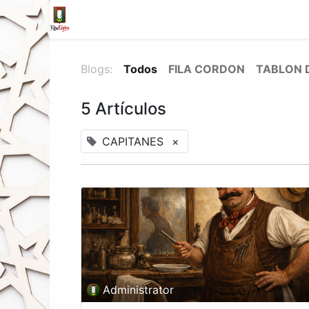
Inicio
Tienda
La Fila
Eventos
Blo
Blogs:
Todos
FILA CORDON
TABLON 
5 Artículos
CAPITANES
×
Administrator