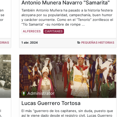
Antonio Munera Navarro "Samarita"
 en
También Antonio Muñera ha pasado a la historia festera
 se
alcoyana por su popularidad, campechanía, buen humor
mor
y carácter ocurrente. Como en el “Tenorio” zorrillesco el
“Tío Samanta” -su nombre de rompe ...
ALFERECES
CAPITANES
ORIAS
1 abr. 2024
PEQUEÑAS HISTORIAS
Administrator
Lucas Guerrero Tortosa
l
El más “guerrero de los capitanes, sin duda, puesto que
o,
así le viene dado desde el registro civil. Lucas Guerrero